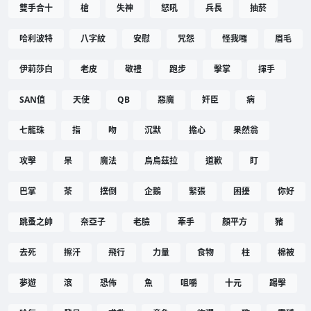
雙手合十
槍
失神
怒吼
兵長
抽菸
哈利波特
八字紋
安慰
咒怨
怪我囉
眉毛
伊莉莎白
老皮
敬禮
跑步
擊掌
揮手
SAN值
天使
QB
惡魔
奸臣
病
七龍珠
指
吻
沉默
擔心
果然翁
攻擊
呆
魔法
烏烏茲拉
道歉
盯
巴掌
茶
撲倒
企鵝
緊張
困擾
你好
跳蚤之帥
奈亞子
老臉
牽手
顏平方
豬
去死
擦汗
飛行
力量
食物
柱
棉被
夢遊
滾
恐佈
魚
咀嚼
十元
踢擊