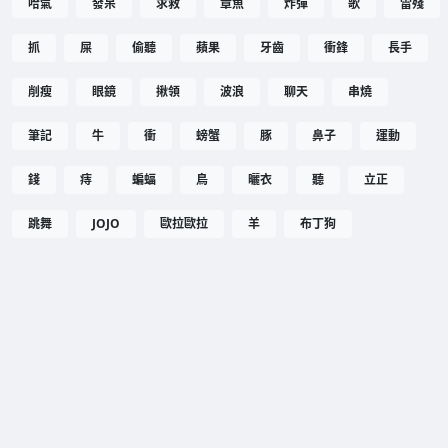
哈氣
發呆
求救
章魚
炸彈
歌
雷殘
抓
屎
偷聽
蘋果
牙齒
衝鋒
長手
削瘦
眼鏡
揪領
波浪
聊天
串燒
筆記
牛
衝
螃蟹
豚
鼻子
運動
錢
痔
蝙蝠
鳥
曬衣
聽
立正
跳舞
JOJO
歐拉歐拉
羊
布丁狗