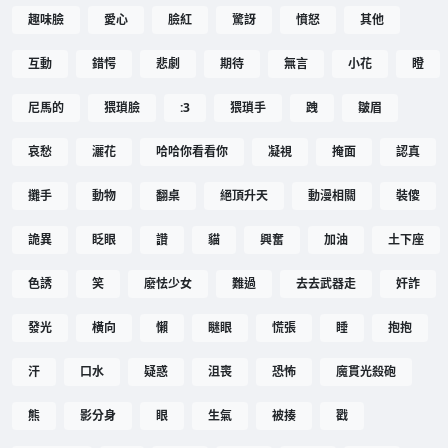
趣味臉
愛心
臉紅
驚訝
憤怒
其他
互動
錯愕
悲劇
期待
無言
小花
瞪
尼馬的
猥瑣臉
:3
猥瑣手
跩
皺眉
哀愁
灑花
哈哈你看看你
凝視
掩面
認真
攤手
動物
翻桌
絕頂升天
動漫相關
裝傻
詭異
眨眼
讚
貓
興奮
加油
土下座
色誘
笑
廢怯少女
難過
去去武器走
奸詐
發光
橫向
懶
瞇眼
慌張
睡
抱抱
汗
口水
疑惑
沮喪
恐怖
魔貫光殺砲
熊
影分身
眼
生氣
被揍
戳