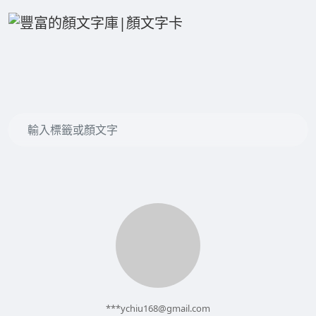
***
ychiu168@gmail.com