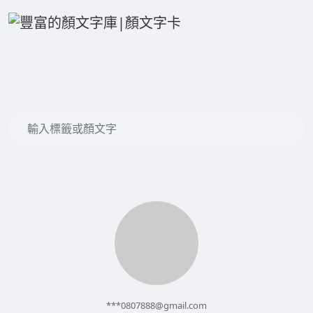
***
0807888@gmail.com