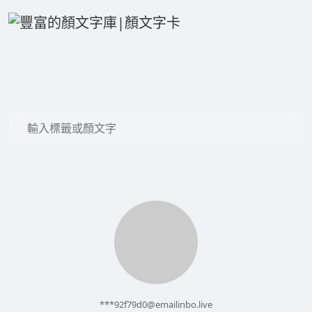
***
92f79d0@emailinbo.live