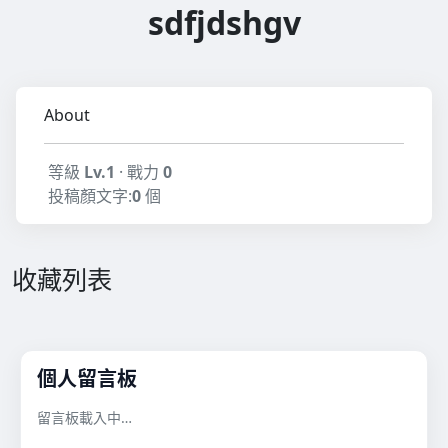
sdfjdshgv
About
等級
Lv.1
· 戰力
0
投稿顏文字:
0
個
收藏列表
個人留言板
留言板載入中…