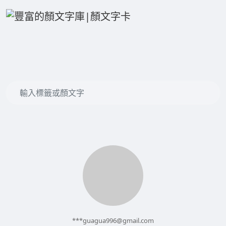
***
guagua996@gmail.com