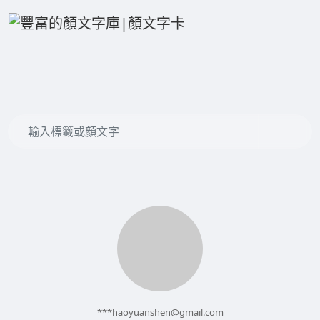
***
haoyuanshen@gmail.com