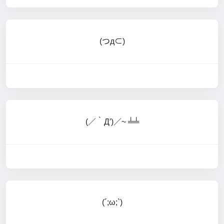
(つд⊂)
(／‵Д′)／~ ╧╧
(´;ω;`)