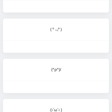
( º﹃º )
(^ρ^)/
(›´ω`‹ )