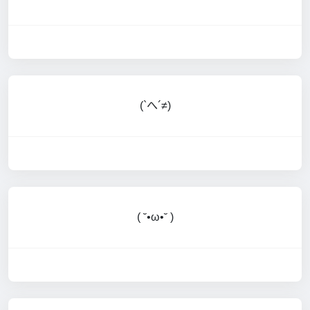
(`へ´≠)
( ˘•ω•˘ )