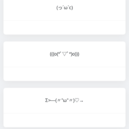
(っ´ω`c)
(((o(*ﾟ▽ﾟ*)o)))
Σ>―(〃°ω°〃)♡→