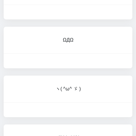
ΩДΩ
ヽ( ^ω^ ゞ )