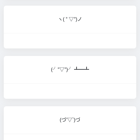
ヽ( ° ▽°)ノ
(╯°▽°)╯ ┻━┻
(づ′▽`)づ