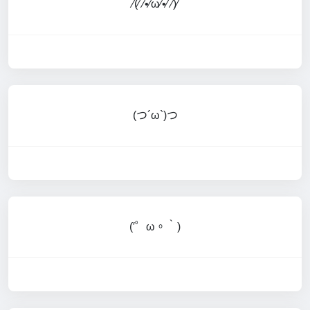
⁄(⁄ ⁄•⁄ω⁄•⁄ ⁄)⁄
(つ´ω`)つ
(′゜ω。‵)