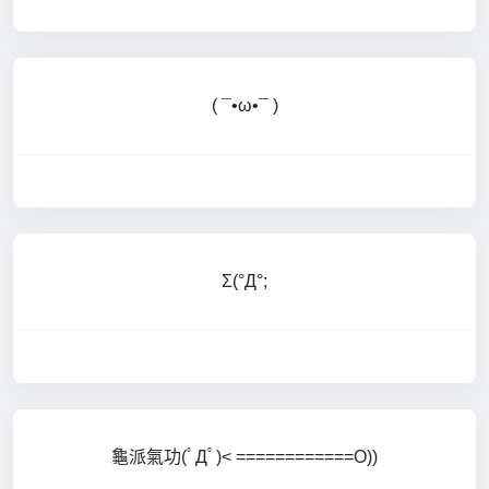
( ¯•ω•¯ )
Σ(°Д°;
龜派氣功(ﾟДﾟ)< ============O))