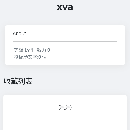
xva
About
等級
Lv.1
· 戰力
0
投稿顏文字:
0
個
收藏列表
(눈‸눈)