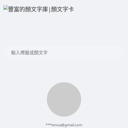
***
erxva@gmail.com