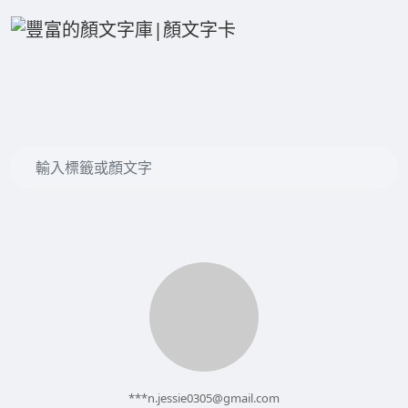
***
n.jessie0305@gmail.com