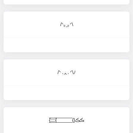
/ᐠ｡ꞈ｡ᐟ\
/ᐠ .ᆺ. ᐟ\ﾉ
{:̲̅:̲̅:̲̅:̲̅{ ̲̅ ̲̅ ̲̅ ̲̅ ̲̅ ̲̅ ̲̅ ̲̅ ̲̅ ̲̅ ̲̅ ̲̅ ̲̅{}ڪڪ