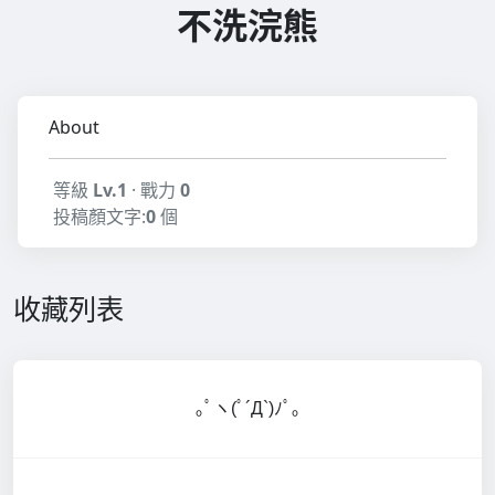
不洗浣熊
About
等級
Lv.1
· 戰力
0
投稿顏文字:
0
個
收藏列表
｡ﾟヽ(ﾟ´Д`)ﾉﾟ｡