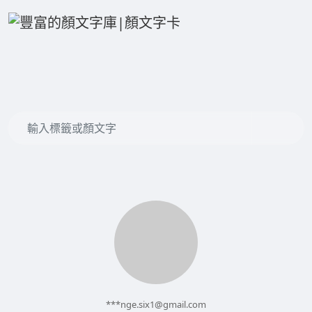
***
nge.six1@gmail.com