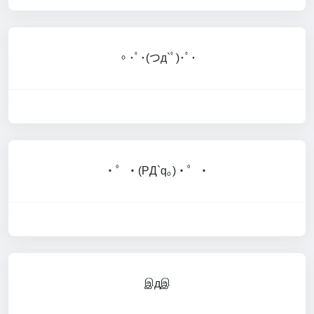
。･ﾟ･(つд`ﾟ)･ﾟ･
・゜・(PД`q｡)・゜・
இдஇ