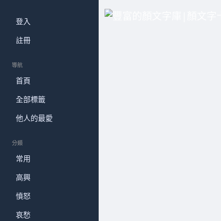
登入
註冊
導航
首頁
全部標籤
他人的最愛
分類
常用
高興
憤怒
哀愁