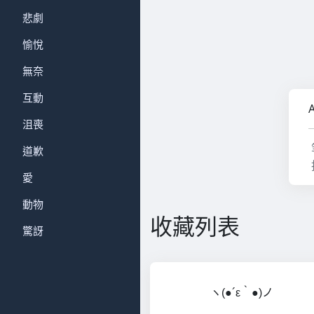
悲劇
愉悅
無奈
互動
沮喪
道歉
愛
動物
收藏列表
驚訝
ヽ(●´ε｀●)ノ