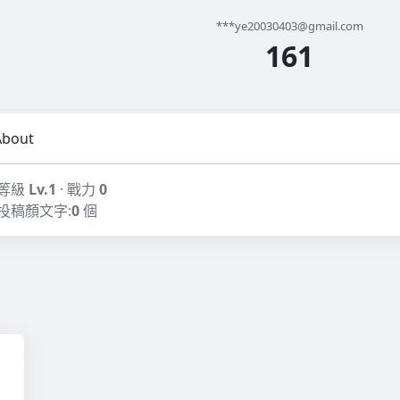
***
ye20030403@gmail.com
161
About
等級
Lv.1
· 戰力
0
投稿顏文字:
0
個