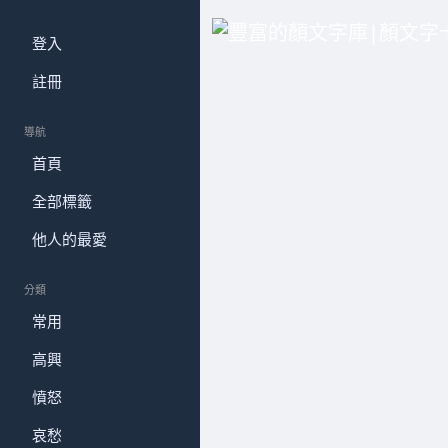
登入
註冊
導航
首頁
全部標籤
他人的最愛
分類
常用
高興
憤怒
哀愁