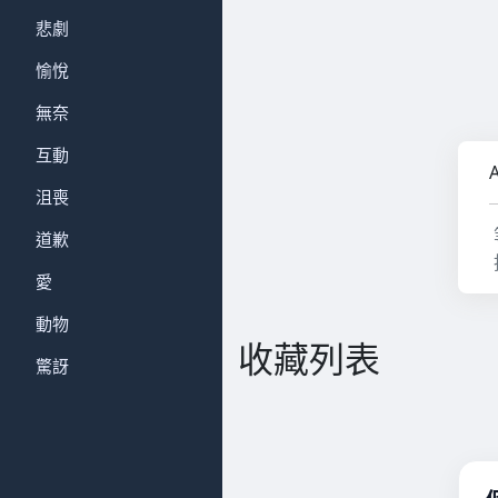
悲劇
愉悅
無奈
互動
沮喪
道歉
愛
動物
收藏列表
驚訝