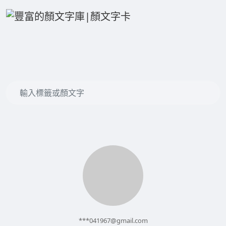
***
041967@gmail.com