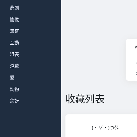
悲劇
愉悅
無奈
互動
沮喪
道歉
愛
動物
收藏列表
驚訝
(・∀・)つ⑩