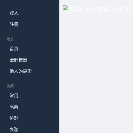
登入
註冊
導航
首頁
全部標籤
他人的最愛
分類
常用
高興
憤怒
哀愁