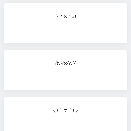
(｡・ω・｡)
⁄(⁄ ⁄•⁄ω⁄•⁄ ⁄)⁄
╮(╯∀╰)╭