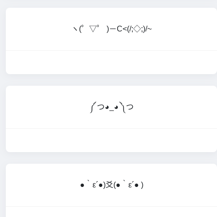
ヽ(゜▽゜ )－C<(/;◇;)/~
༼ つ◕_◕ ༽つ
●｀ε´●)爻(●｀ε´● )