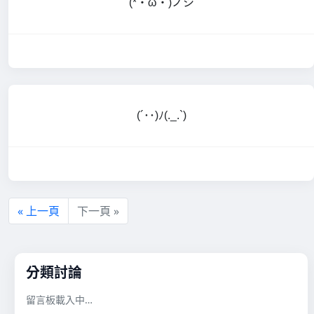
(*・ω・)ノシ
(´･･)ﾉ(._.`)
« 上一頁
下一頁 »
分類討論
留言板載入中…