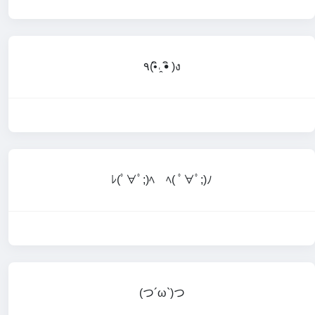
٩(•ิ˓̭ •ิ )ง
ﾚ(ﾟ∀ﾟ;)ﾍ ﾍ( ﾟ∀ﾟ;)ﾉ
(つ´ω`)つ