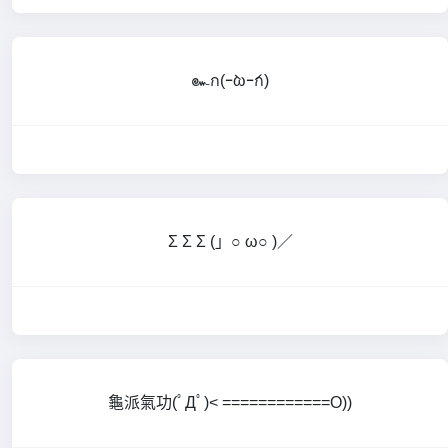
๛ก(ｰ̀ωｰ́ก)
Σ Σ Σ (」○ ω○ )／
龜派氣功(ﾟДﾟ)< ============O))