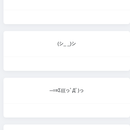
(シ_ _)シ
─=≡Σ(((っﾟДﾟ)っ