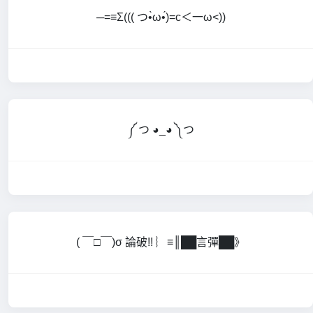
─=≡Σ((( つ•̀ω•́)=c＜一ω<))
༼ つ ◕_◕ ༽つ
( ￣□￣)σ 論破!! ︴≡║██言彈██》