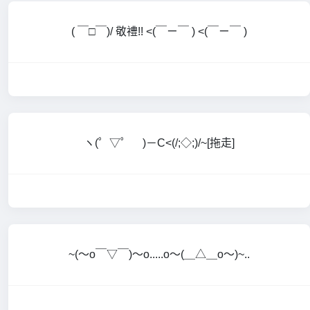
( ￣□￣)/ 敬禮!! <(￣ㄧ￣ ) <(￣ㄧ￣ )
ヽ(゜▽゜ )－C<(/;◇;)/~[拖走]
~(～o￣▽￣)～o.....o～(＿△＿o～)~..