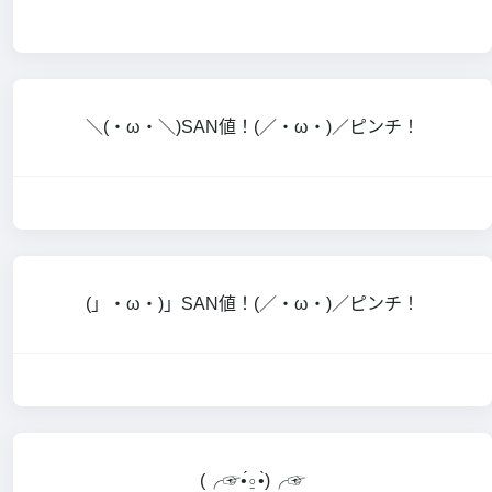
＼(・ω・＼)SAN値！(／・ω・)／ピンチ！
(」・ω・)」SAN値！(／・ω・)／ピンチ！
(╭☞•́⍛•̀)╭☞