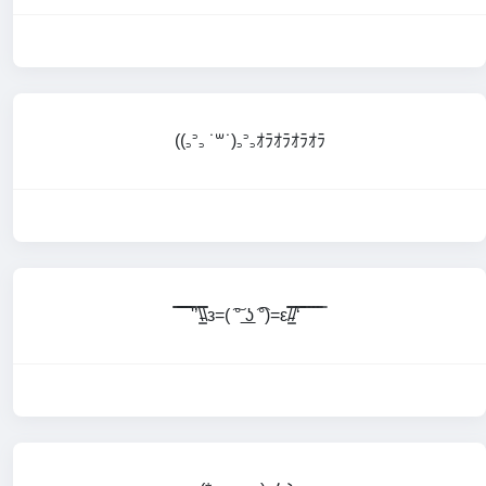
((꜆꜄꜆ ˙꒳˙)꜆꜄꜆ｵﾗｵﾗｵﾗｵﾗ
̿̿ ̿̿ ̿̿ ̿'̿’\̵͇̿̿\з=( ͠° ͟ʖ ͡°)=ε/̵͇̿̿/‘̿̿ ̿ ̿ ̿ ̿ ̿