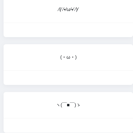
⁄(⁄ ⁄•⁄ω⁄•⁄ ⁄)⁄
(・ω・)
ヽ(￣■￣)ゝ