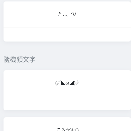
/ᐠ .ᆺ. ᐟ\ﾉ
隨機顏文字
(☄◣ω◢)☄
⊂彡☆))д`)