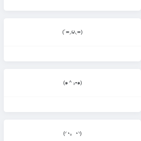
(´≖◞౪◟≖)
(๑ ^ ₃•๑)
(◜◔。◔◝)