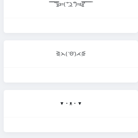
̿̿ ̿̿ ̿̿ ̿'̿’\̵͇̿̿\з=( ͠° ͟ʖ ͡°)=ε/̵͇̿̿/‘̿̿ ̿ ̿ ̿ ̿ ̿
⋛⋋( ‘Θ’)⋌⋚
▼・ᴥ・▼