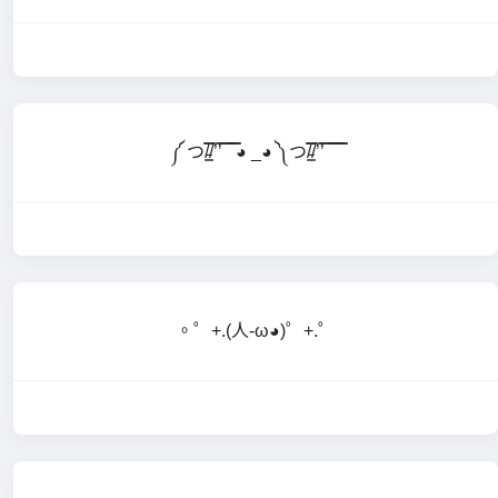
༼ つ/̵͇̿̿/’̿’̿ ̿ ̿̿ ̿̿◕ _◕ ༽つ/̵͇̿̿/’̿’̿ ̿ ̿̿ ̿̿ ̿̿
。゜+.(人-ω◕)゜+.゜