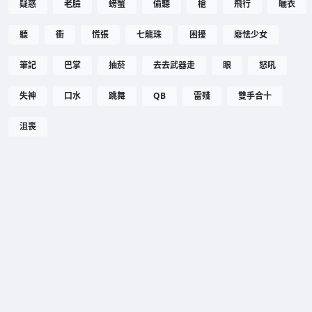
疑惑
老臉
螃蟹
偷聽
槍
飛行
曬衣
聽
衝
慌張
七龍珠
困擾
廢怯少女
筆記
巴掌
抽菸
去去武器走
眼
怒吼
失神
口水
跳舞
QB
雷殘
雙手合十
沮喪