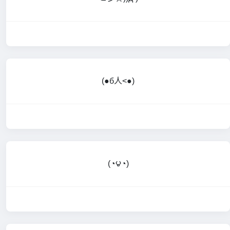
(●б人<●)
(◔౪◔)