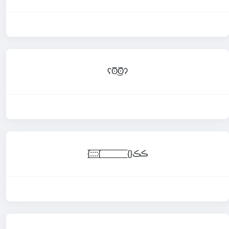
ʕʘ̅͜ʘ̅ʔ
{:̲̅:̲̅:̲̅:̲̅{ ̲̅ ̲̅ ̲̅ ̲̅ ̲̅ ̲̅ ̲̅ ̲̅ ̲̅ ̲̅ ̲̅ ̲̅ ̲̅{}ڪڪ