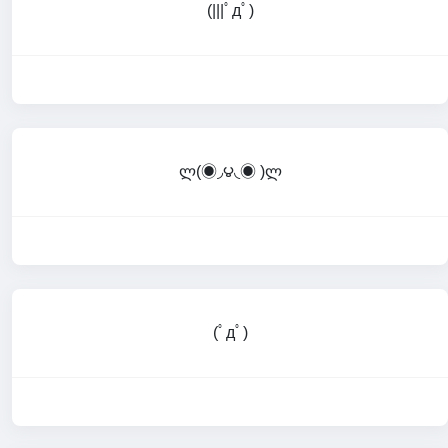
(|||ﾟдﾟ)
ლ(◉◞౪◟◉ )ლ
(ﾟдﾟ)