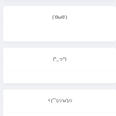
(´ΘωΘ`)
(^_っ^)
ヾ(⌒(ﾉｼ'ω')ﾉｼ