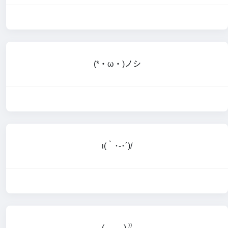
(*・ω・)ノシ
ι(｀･-･´)/
(,,ᴗ ᴗ,,) ⁾⁾