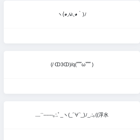
ヽ(́◕◞౪◟◕‵)ﾉ
(/ ↀ3ↀ)/q(﹌ω﹌ )
....ˊˋ------｡:.ﾟ_ヽ(_´∀`_)ﾉ_.:｡((浮水