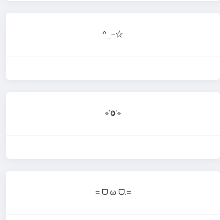
^_−☆
⌯'Ⱉ'⌯
= ᗜ ω ᗜ.=