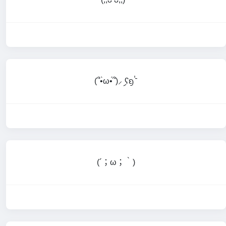
(՞•̀ω•́՞)⸝ި ʕᦏ⌎
(⁠´⁠；⁠ω⁠；⁠｀⁠)