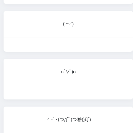
(´～`)
σ`∀´)σ
。･ﾟ･(つд`ﾟ)つ⑩))Д´)