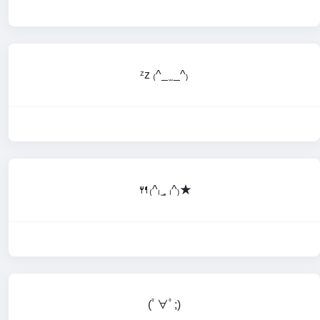
ᶻz ₍^_ ̫ _^₎
🍴₍^ₗ ̫˳ ₗ^₎★
(ﾟ∀ﾟ;)