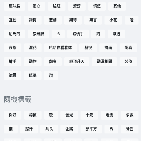
趣味臉
愛心
臉紅
驚訝
憤怒
其他
互動
錯愕
悲劇
期待
無言
小花
瞪
尼馬的
猥瑣臉
:3
猥瑣手
跩
皺眉
哀愁
灑花
哈哈你看看你
凝視
掩面
認真
攤手
動物
翻桌
絕頂升天
動漫相關
裝傻
詭異
眨眼
讚
隨機標籤
你好
棉被
歌
發光
十元
老皮
求救
懶
擦汗
兵長
企鵝
顏平方
戳
牙齒