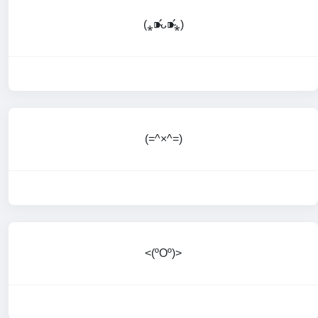
(⁎⁍̴̛ᴗ⁍̴̛⁎)
(=^×^=)
<(ºOº)>