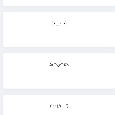
('◐_﹥◑)
ᕕ(◠ڼ◠)ᕗ.
(´･･)ﾉ(._.`)