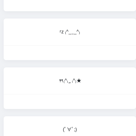
ᶻz ₍^_ ̫ _^₎
🍴₍^ₗ ̫˳ ₗ^₎★
(ﾟ∀ﾟ;)