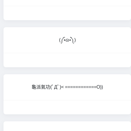
(༼•̀ɷ•́༽)
龜派氣功(ﾟДﾟ)< ============O))