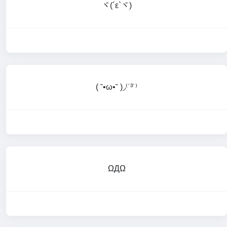
ヾ(´ε`ヾ)
( ˘•ω•˘ )◞⁽˙³˙⁾
ΩДΩ