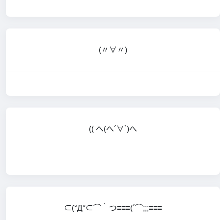
(〃∀〃)
(( へ(へ´∀`)へ
⊂(°Д°⊂⌒｀つ≡≡≡(´⌒;;;≡≡≡