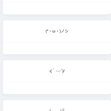
(*・ω・)ノシ
ι(｀･-･´)/
(,,ᴗ ᴗ,,) ⁾⁾