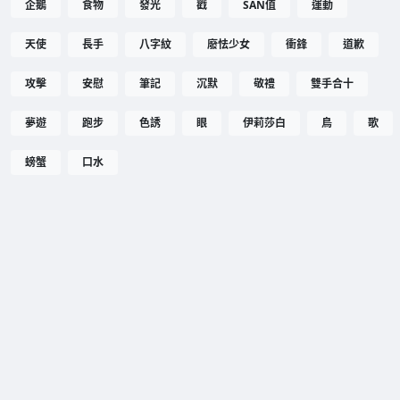
企鵝
食物
發光
戳
SAN值
運動
天使
長手
八字紋
廢怯少女
衝鋒
道歉
攻擊
安慰
筆記
沉默
敬禮
雙手合十
夢遊
跑步
色誘
眼
伊莉莎白
鳥
歌
螃蟹
口水