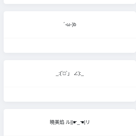
´-ω-)b
_:(´□`」 ∠):_
曉美焰 ル||☛_☚|リ