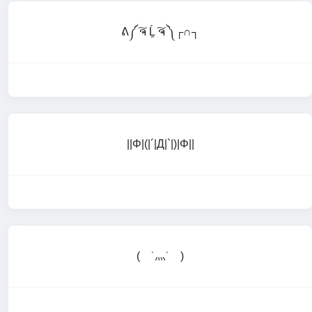
ᕕ༼ ͠ຈ Ĺ̯ ͠ຈ ༽┌∩┐
||Φ|(|´|Д|`|)|Φ||
( ˙灬˙ )