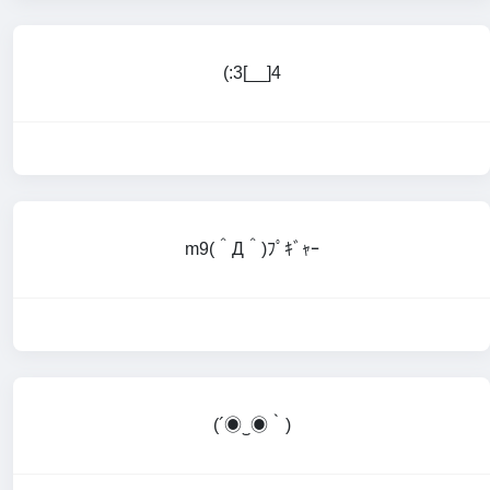
(:3[__]4
m9(＾Д＾)ﾌﾟｷﾞｬｰ
(´◉‿◉｀)