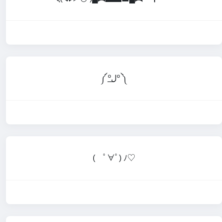
༼ ºل͟º ༽
( ﾟ∀ﾟ) ﾉ♡