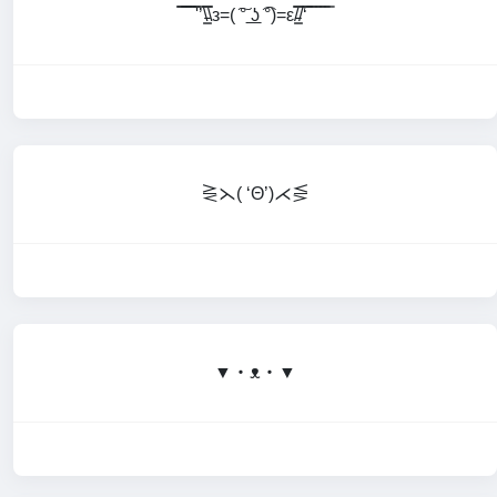
̿̿ ̿̿ ̿̿ ̿'̿’\̵͇̿̿\з=( ͠° ͟ʖ ͡°)=ε/̵͇̿̿/‘̿̿ ̿ ̿ ̿ ̿ ̿
⋛⋋( ‘Θ’)⋌⋚
▼・ᴥ・▼