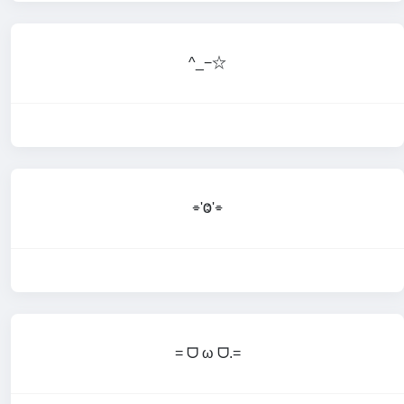
^_−☆
⌯'Ⱉ'⌯
= ᗜ ω ᗜ.=