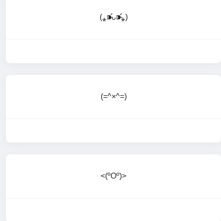
(⁎⁍̴̛ᴗ⁍̴̛⁎)
(=^×^=)
<(ºOº)>