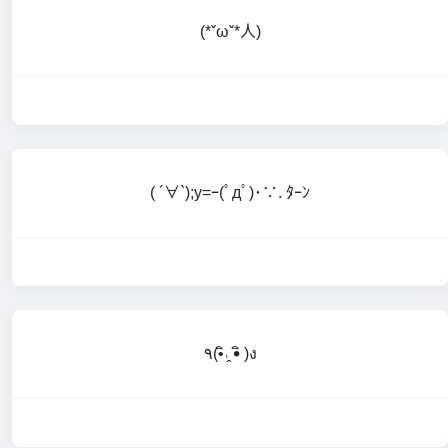
(*ˇωˇ*人)
( ´∀`);y=ｰ(ﾟдﾟ)･∵. ﾀｰﾝ
٩(•ิ˓̭ •ิ )ง