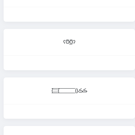
ʕʘ̅͜ʘ̅ʔ
{:̲̅:̲̅:̲̅:̲̅{ ̲̅ ̲̅ ̲̅ ̲̅ ̲̅ ̲̅ ̲̅ ̲̅ ̲̅ ̲̅ ̲̅ ̲̅ ̲̅{}ڪڪ