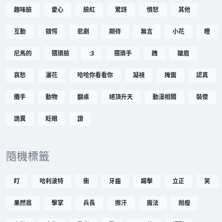
趣味臉
愛心
臉紅
驚訝
憤怒
其他
互動
錯愕
悲劇
期待
無言
小花
瞪
尼馬的
猥瑣臉
:3
猥瑣手
跩
皺眉
哀愁
灑花
哈哈你看看你
凝視
掩面
認真
攤手
動物
翻桌
絕頂升天
動漫相關
裝傻
詭異
眨眼
讚
隨機標籤
盯
哈利波特
衝
牙齒
踢擊
立正
笑
果然翁
擊掌
兵長
擦汗
魔法
削瘦