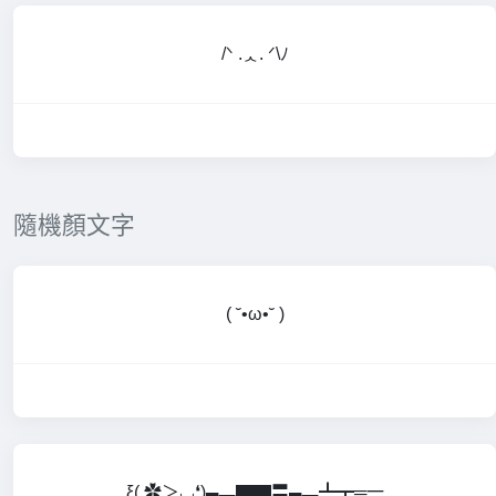
/ᐠ .ᆺ. ᐟ\ﾉ
隨機顏文字
( ˘•ω•˘ )
ξ( ✿＞◡❛)▄︻▇▇〓▄︻┻┳═一