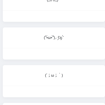
(՞•̀ω•́՞)⸝ި ʕᦏ⌎
(⁠´⁠；⁠ω⁠；⁠｀⁠)