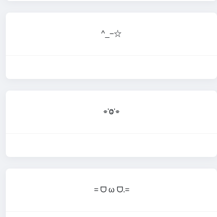
^_−☆
⌯'Ⱉ'⌯
= ᗜ ω ᗜ.=