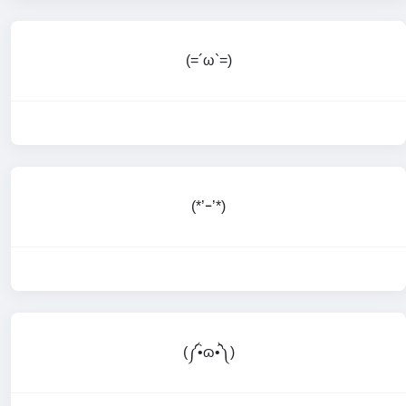
(=´ω`=)
(*’ｰ’*)
(༼•̀ɷ•́༽)