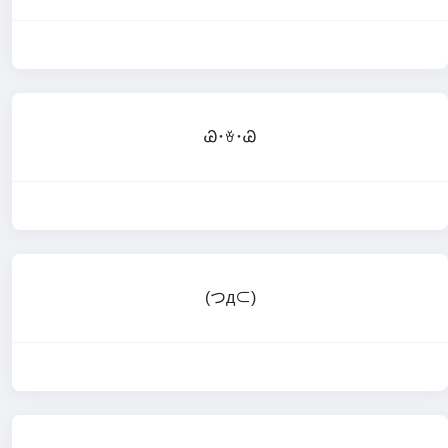
Ꮚ･ꈊ･Ꮚ
(つд⊂)