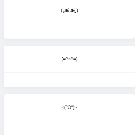
(⁎⁍̴̛ᴗ⁍̴̛⁎)
(=^×^=)
<(ºOº)>