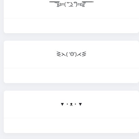
̿̿ ̿̿ ̿̿ ̿'̿’\̵͇̿̿\з=( ͠° ͟ʖ ͡°)=ε/̵͇̿̿/‘̿̿ ̿ ̿ ̿ ̿ ̿
⋛⋋( ‘Θ’)⋌⋚
▼・ᴥ・▼