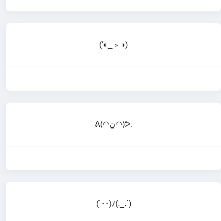
('◐_﹥◑)
ᕕ(◠ڼ◠)ᕗ.
(´･･)ﾉ(._.`)