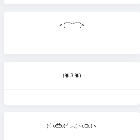
< (￣︶￣)>
(◉３◉)
(╯ŏ益ŏ)╯︵(ヽo□o)ヽ