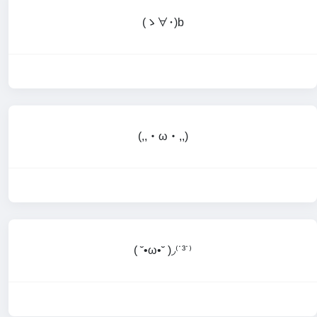
(ゝ∀･)b
(,,・ω・,,)
( ˘•ω•˘ )◞⁽˙³˙⁾