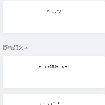
/ᐠ .ᆺ. ᐟ\ﾉ
隨機顏文字
●｀ε´●)爻(●｀ε´● )
( ╯' - ')╯ ┻━┻