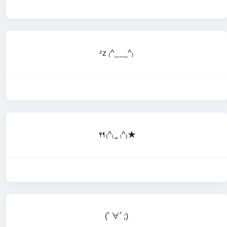
ᶻz ₍^_ ̫ _^₎
🍴₍^ₗ ̫˳ ₗ^₎★
(ﾟ∀ﾟ;)