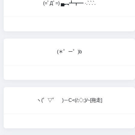
(=ﾟДﾟ=) ▄︻┻┳━ ·.`.`.`.
(＊゜ー゜)b
ヽ(゜▽゜ )－C<(/;◇;)/~[拖走]