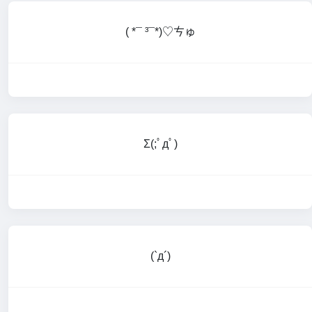
( *¯ ³¯*)♡ㄘゅ
Σ(;ﾟдﾟ)
(`д´)