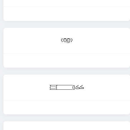
ʕʘ̅͜ʘ̅ʔ
{:̲̅:̲̅:̲̅:̲̅{ ̲̅ ̲̅ ̲̅ ̲̅ ̲̅ ̲̅ ̲̅ ̲̅ ̲̅ ̲̅ ̲̅ ̲̅ ̲̅{}ڪڪ