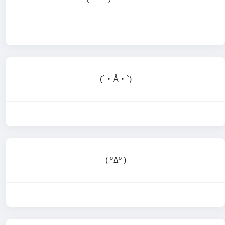
(´・Å・`)
( ºΔº )