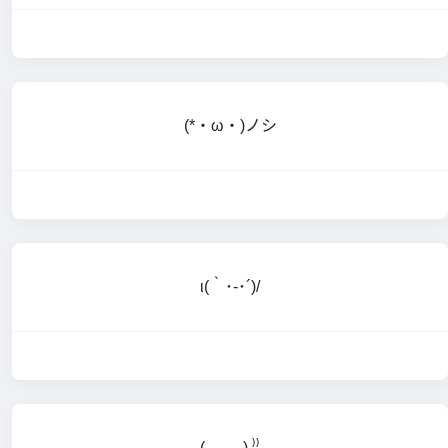
(*・ω・)ノシ
ι(｀･-･´)/
(,,ᴗ ᴗ,,) ⁾⁾