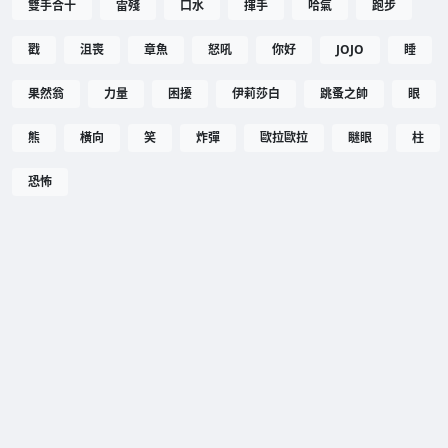
雙手合十
雷殘
口水
揮手
哈氣
跑步
戳
沮喪
章魚
怒吼
你好
JOJO
睡
果然翁
力量
困擾
伊莉莎白
跳蚤之帥
眼
熊
橫向
笑
炸彈
歐拉歐拉
瞇眼
柱
恐怖