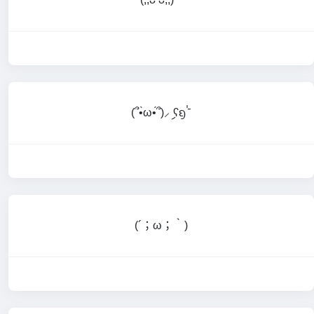
(՞•̀ω•́՞)⸝ި ʕᦏ⌎
(⁠´⁠；⁠ω⁠；⁠｀⁠)