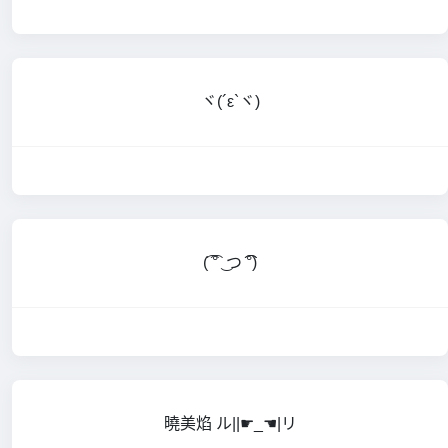
ヾ(´ε`ヾ)
(͡ ͡° ͜ つ ͡͡°)
曉美焰 ル||☛_☚|リ