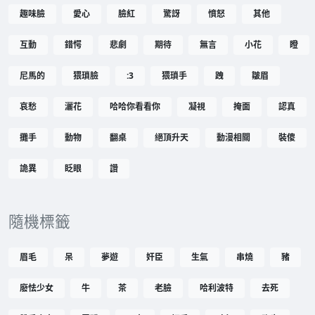
趣味臉
愛心
臉紅
驚訝
憤怒
其他
互動
錯愕
悲劇
期待
無言
小花
瞪
尼馬的
猥瑣臉
:3
猥瑣手
跩
皺眉
哀愁
灑花
哈哈你看看你
凝視
掩面
認真
攤手
動物
翻桌
絕頂升天
動漫相關
裝傻
詭異
眨眼
讚
隨機標籤
眉毛
呆
夢遊
奸臣
生氣
串燒
豬
廢怯少女
牛
茶
老臉
哈利波特
去死