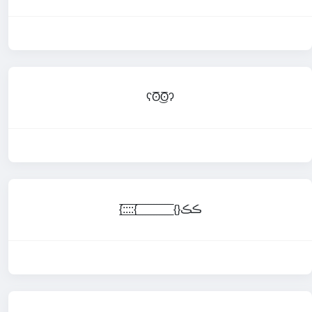
ʕʘ̅͜ʘ̅ʔ
{:̲̅:̲̅:̲̅:̲̅{ ̲̅ ̲̅ ̲̅ ̲̅ ̲̅ ̲̅ ̲̅ ̲̅ ̲̅ ̲̅ ̲̅ ̲̅ ̲̅{}ڪڪ