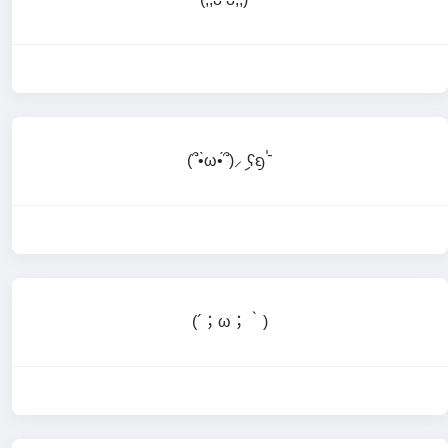
(՞•̀ω•́՞)⸝ި ʕᦏ⌎
(⁠´⁠；⁠ω⁠；⁠｀⁠)