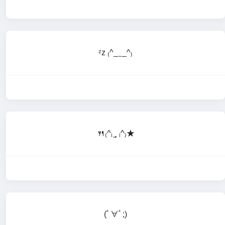
ᶻz ₍^_ ̫ _^₎
🍴₍^ₗ ̫˳ ₗ^₎★
(ﾟ∀ﾟ;)