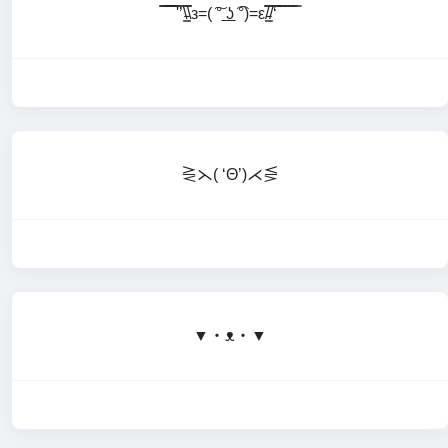
̿̿ ̿̿ ̿̿ ̿'̿’\̵͇̿̿\з=( ͠° ͟ʖ ͡°)=ε/̵͇̿̿/‘̿̿ ̿ ̿ ̿ ̿ ̿
⋛⋋( ‘Θ’)⋌⋚
▼・ᴥ・▼