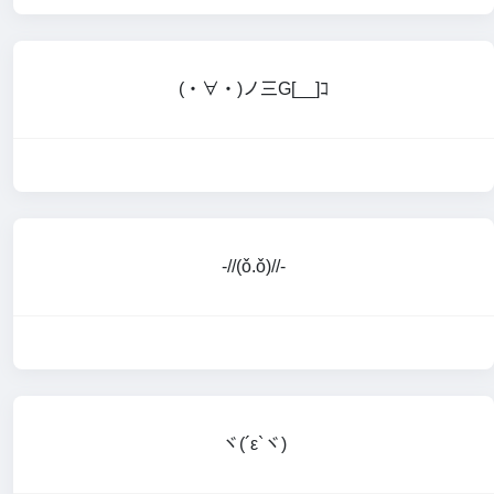
(・∀・)ノ三G[__]ｺ
-//(ǒ.ǒ)//-
ヾ(´ε`ヾ)