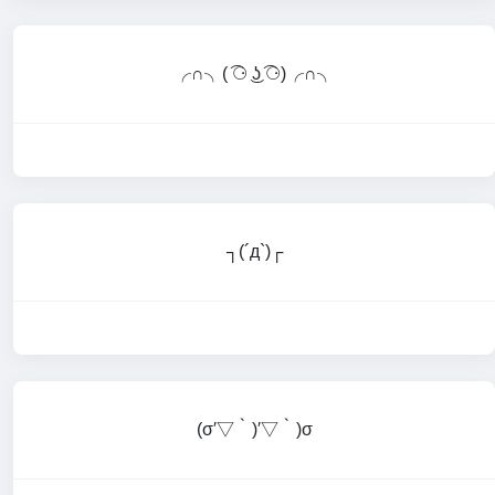
╭∩╮( ͡⚆ ͜ʖ ͡⚆)╭∩╮
┐(´д`)┌
(σ′▽‵)′▽‵)σ