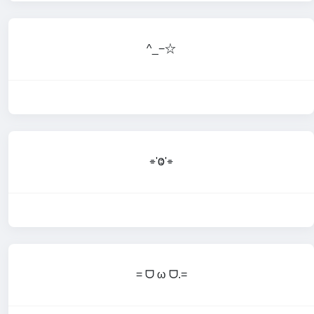
^_−☆
⌯'Ⱉ'⌯
= ᗜ ω ᗜ.=