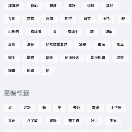
趣味臉
愛心
臉紅
驚訝
憤怒
其他
互動
錯愕
悲劇
期待
無言
小花
瞪
尼馬的
猥瑣臉
:3
猥瑣手
跩
皺眉
哀愁
灑花
哈哈你看看你
凝視
掩面
認真
攤手
動物
翻桌
絕頂升天
動漫相關
裝傻
詭異
眨眼
讚
隨機標籤
滾
咒怨
睡
笑
去死
雷殘
土下座
立正
八字紋
跳舞
布丁狗
奸臣
生氣