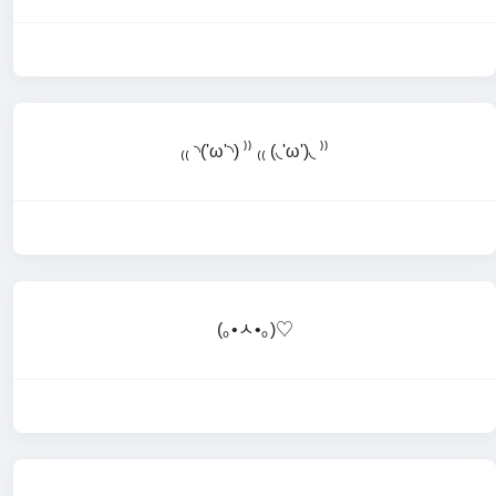
₍₍ ◝('ω'◝) ⁾⁾ ₍₍ (◟'ω')◟ ⁾⁾
(｡•ㅅ•｡)♡