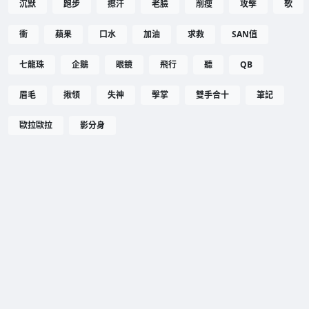
沉默
跑步
擦汗
老臉
削瘦
攻擊
歌
衝
蘋果
口水
加油
求救
SAN值
七龍珠
企鵝
眼鏡
飛行
聽
QB
眉毛
揪領
失神
擊掌
雙手合十
筆記
歐拉歐拉
影分身