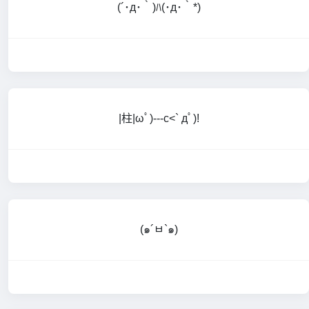
(´･д･｀)ﾊ(･д･｀*)
|柱|ωﾟ)---c<` дﾟ)!
(๑´ㅂ`๑)