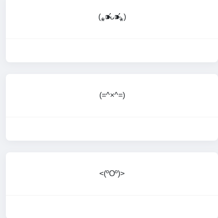
(⁎⁍̴̛ᴗ⁍̴̛⁎)
(=^×^=)
<(ºOº)>