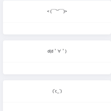
< (￣︶￣)>
d(d＇∀＇)
(´c_`)