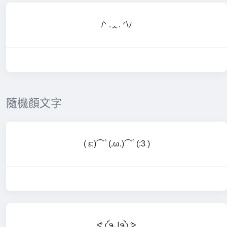
/ᐠ .ᆺ. ᐟ\ﾉ
隨機顏文字
( ε:)⌒ﾞ(.ω.)⌒ﾞ(:3 )
ᕙ༼ຈل͜ຈ༽ᕗ