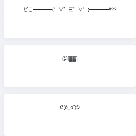
どこ━━━━(゜∀゜三゜∀゜)━━━━!!??
(¦3[▓▓]
ᕦ(ò_óˇ)ᕤ