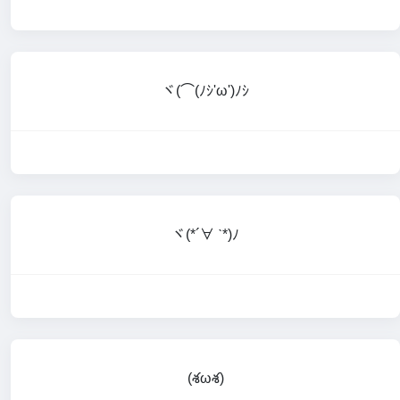
ヾ(⌒(ﾉｼ'ω')ﾉｼ
ヾ(*´∀ ˋ*)ﾉ
(శωశ)