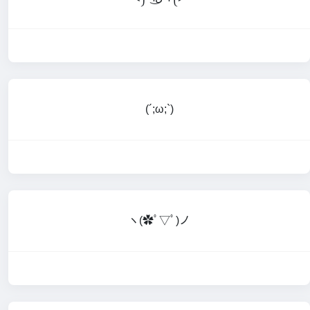
(´;ω;`)
ヽ(✿ﾟ▽ﾟ)ノ