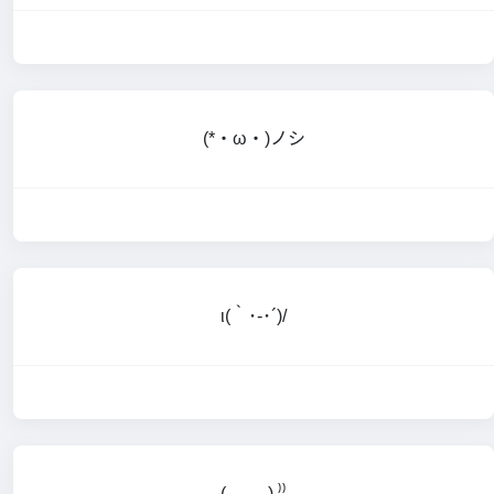
(*・ω・)ノシ
ι(｀･-･´)/
(,,ᴗ ᴗ,,) ⁾⁾