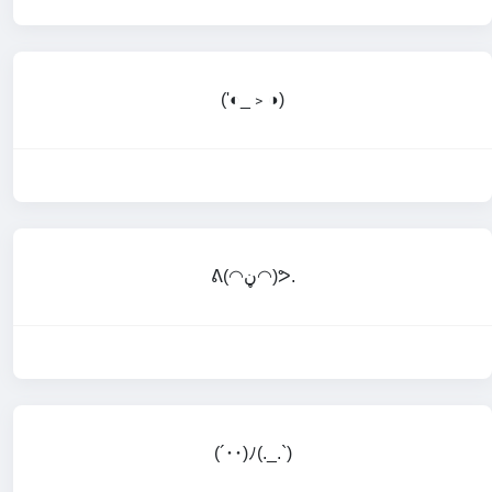
('◐_﹥◑)
ᕕ(◠ڼ◠)ᕗ.
(´･･)ﾉ(._.`)