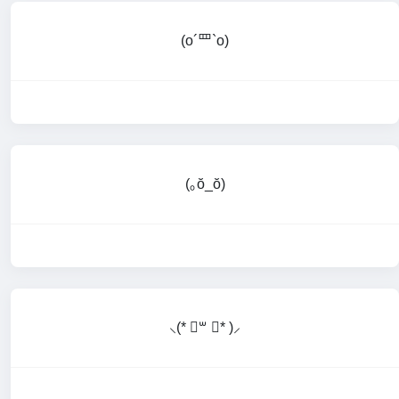
(o´罒`o)
(｡ŏ_ŏ)
⸜(* ॑꒳ ॑* )⸝