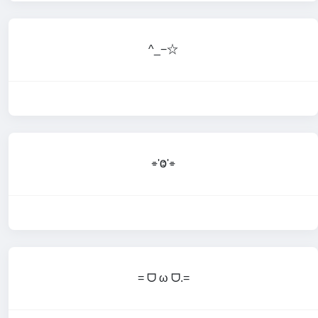
^_−☆
⌯'Ⱉ'⌯
= ᗜ ω ᗜ.=