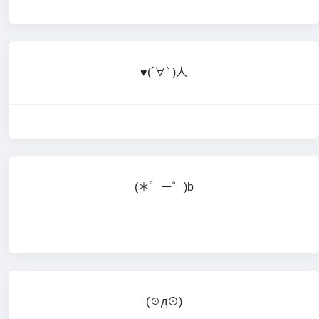
♥(´∀` )人
(＊゜ー゜)b
(☉д⊙)