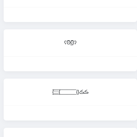
ʕʘ̅͜ʘ̅ʔ
{:̲̅:̲̅:̲̅:̲̅{ ̲̅ ̲̅ ̲̅ ̲̅ ̲̅ ̲̅ ̲̅ ̲̅ ̲̅ ̲̅ ̲̅ ̲̅ ̲̅{}ڪڪ