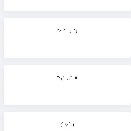
ᶻz ₍^_ ̫ _^₎
🍴₍^ₗ ̫˳ ₗ^₎★
(ﾟ∀ﾟ;)