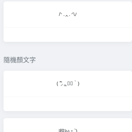
/ᐠ .ᆺ. ᐟ\ﾉ
隨機顏文字
( ΄◞ิ .̫.̫ ◟ิ‵)
|柱|ω・`)