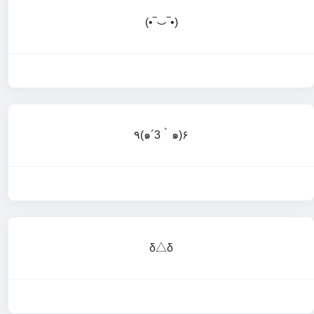
(•‾⌣‾•)
٩(๑´3｀๑)۶
δ△δ