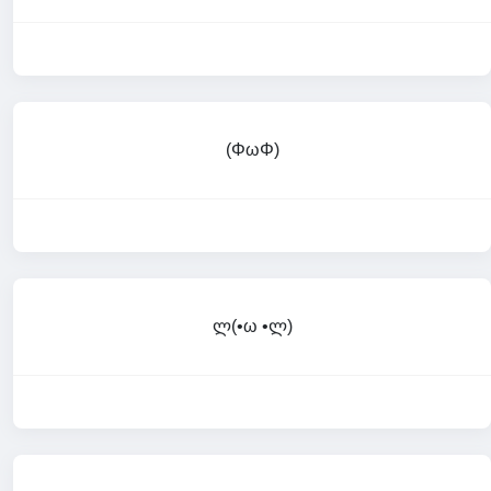
(ΦωΦ)
ლ(•ω •ლ)