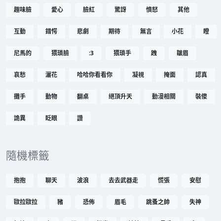
趣味臉
愛心
臉紅
驚訝
憤怒
其他
互動
錯愕
悲劇
期待
無言
小花
瞪
尼馬的
猥瑣臉
:3
猥瑣手
跩
皺眉
哀愁
灑花
哈哈你看看你
凝視
掩面
認真
攤手
動物
翻桌
絕頂升天
動漫相關
裝傻
詭異
眨眼
讚
隨機標籤
抱抱
聊天
波浪
去去武器走
慌張
安慰
歐拉歐拉
豬
恐佈
眉毛
跳蚤之帥
失神