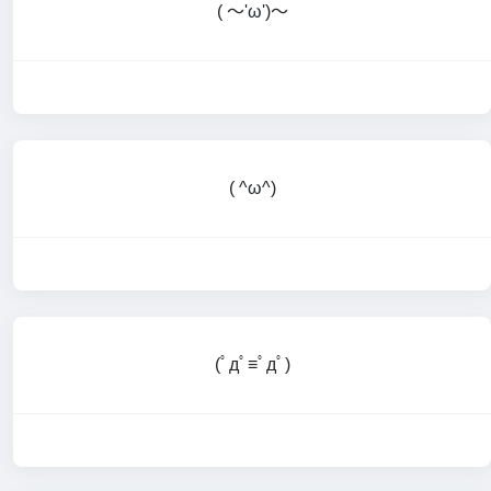
( ～'ω')～
( ^ω^)
(ﾟдﾟ≡ﾟдﾟ)