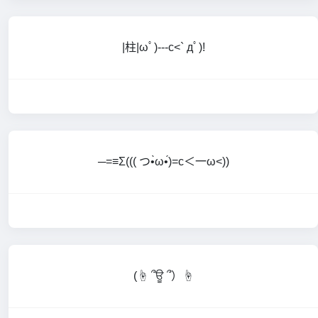
|柱|ωﾟ)---c<` дﾟ)!
─=≡Σ((( つ•̀ω•́)=c＜一ω<))
(☝ ՞ਊ ՞）☝