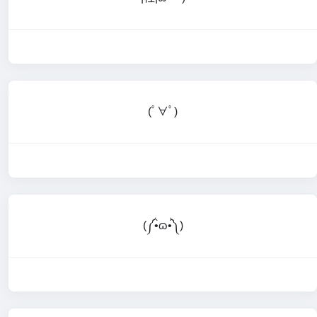
(ﾟ∀ﾟ)
(༼•̀ɷ•́༽)