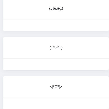
(⁎⁍̴̛ᴗ⁍̴̛⁎)
(=^×^=)
<(ºOº)>