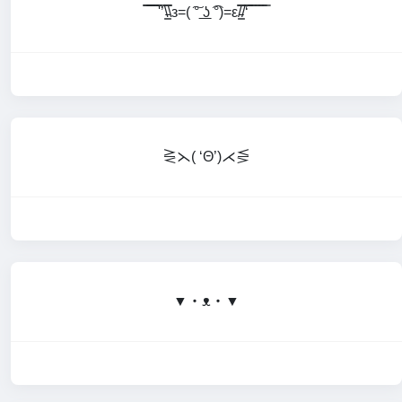
̿̿ ̿̿ ̿̿ ̿'̿’\̵͇̿̿\з=( ͠° ͟ʖ ͡°)=ε/̵͇̿̿/‘̿̿ ̿ ̿ ̿ ̿ ̿
⋛⋋( ‘Θ’)⋌⋚
▼・ᴥ・▼