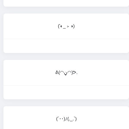
('◐_﹥◑)
ᕕ(◠ڼ◠)ᕗ.
(´･･)ﾉ(._.`)