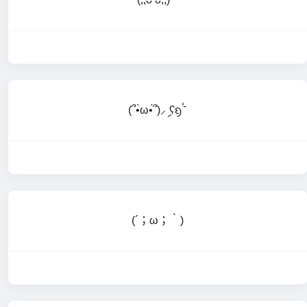
(՞•̀ω•́՞)⸝ި ʕᦏ⌎
(⁠´⁠；⁠ω⁠；⁠｀⁠)