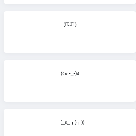
(꒪ͦᴗ̵̍꒪ͦ )
(ง๑ •̀_•́)ง
┏(_д_┏)┓))