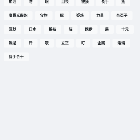
加油
吻
眼
沮喪
被揍
長手
魚
魔貫光殺砲
食物
豚
疑惑
力量
奈亞子
沉默
口水
棉被
貓
跑步
屎
十元
難過
汗
歌
立正
盯
企鵝
蝙蝠
雙手合十