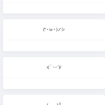
(*・ω・)ノシ
ι(｀･-･´)/
(,,ᴗ ᴗ,,) ⁾⁾