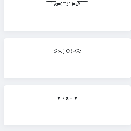
̿̿ ̿̿ ̿̿ ̿'̿’\̵͇̿̿\з=( ͠° ͟ʖ ͡°)=ε/̵͇̿̿/‘̿̿ ̿ ̿ ̿ ̿ ̿
⋛⋋( ‘Θ’)⋌⋚
▼・ᴥ・▼