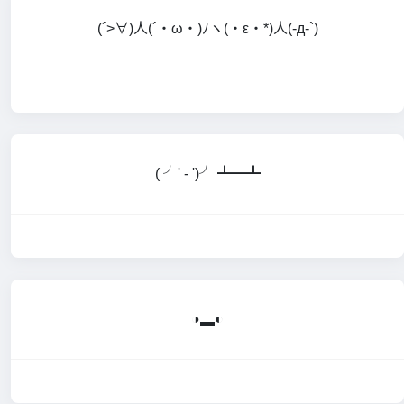
(´>∀)人(´・ω・)ﾉヽ(・ε・*)人(-д-`)
( ╯' - ')╯ ┻━┻
◑▂◐