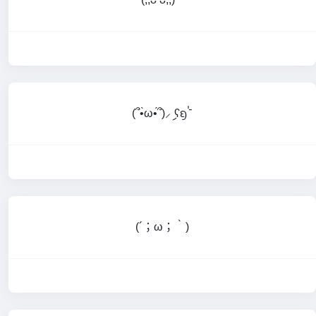
(՞•̀ω•́՞)⸝ި ʕᦏ⌎
(⁠´⁠；⁠ω⁠；⁠｀⁠)