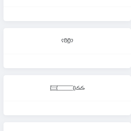
ʕʘ̅͜ʘ̅ʔ
{:̲̅:̲̅:̲̅:̲̅{ ̲̅ ̲̅ ̲̅ ̲̅ ̲̅ ̲̅ ̲̅ ̲̅ ̲̅ ̲̅ ̲̅ ̲̅ ̲̅{}ڪڪ