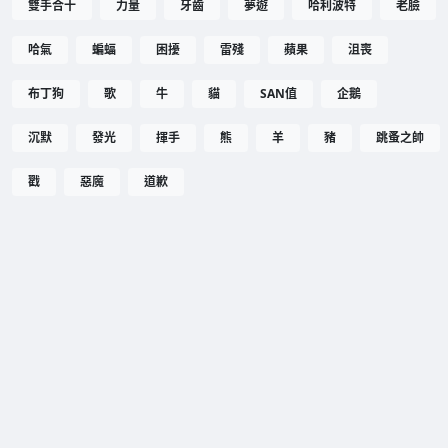
雙手合十
力量
牙齒
夢遊
哈利波特
老臉
哈氣
蝙蝠
困擾
雷殘
蘋果
沮喪
布丁狗
歌
牛
貓
SAN值
企鵝
沉默
發光
揮手
熊
羊
豬
跳蚤之帥
戳
惡魔
道歉