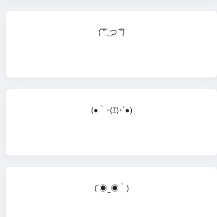
(͡ ͡° ͜ つ ͡͡°)
(●｀･(ｴ)･´●)
(´◉‿◉｀)