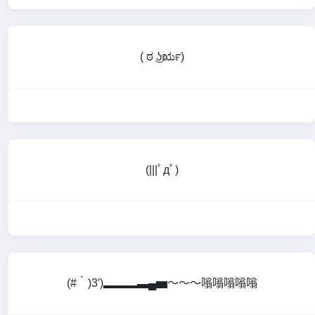
( ಠ ͜ʖರೃ)
(|||ﾟдﾟ)
(#‵)3′)▂▂▂▃▄▅～～～嗡嗡嗡嗡嗡