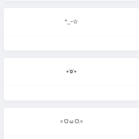
^_−☆
⌯'Ⱉ'⌯
= ᗜ ω ᗜ.=