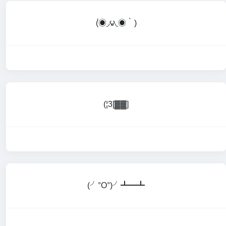
(́◉◞౪◟◉‵)
(¦3[▓▓]
(╯°O°)╯┻━┻