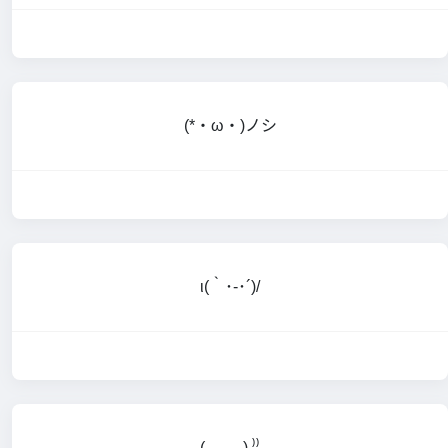
(*・ω・)ノシ
ι(｀･-･´)/
(,,ᴗ ᴗ,,) ⁾⁾