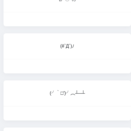
(#`Д´)ﾉ
(╯‵□′)╯︵┴─┴