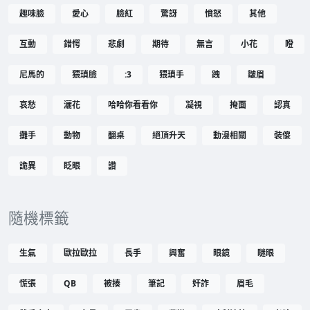
趣味臉
愛心
臉紅
驚訝
憤怒
其他
互動
錯愕
悲劇
期待
無言
小花
瞪
尼馬的
猥瑣臉
:3
猥瑣手
跩
皺眉
哀愁
灑花
哈哈你看看你
凝視
掩面
認真
攤手
動物
翻桌
絕頂升天
動漫相關
裝傻
詭異
眨眼
讚
隨機標籤
生氣
歐拉歐拉
長手
興奮
眼鏡
瞇眼
慌張
QB
被揍
筆記
奸詐
眉毛