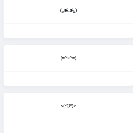
(⁎⁍̴̛ᴗ⁍̴̛⁎)
(=^×^=)
<(ºOº)>