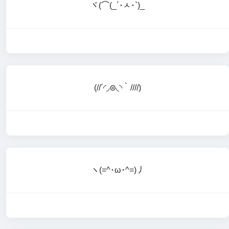
ヾ(⌒(_´･ㅅ･`)_
(//´◜◞⊜◟◝｀////)
ヽ(=^･ω･^=)丿