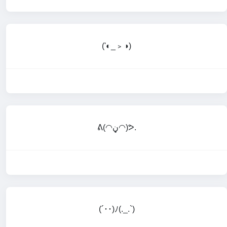
('◐_﹥◑)
ᕕ(◠ڼ◠)ᕗ.
(´･･)ﾉ(._.`)