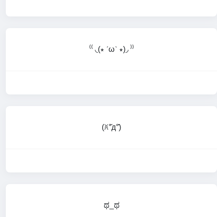
⁽⁽ ◟(∗ ˊωˋ ∗)◞ ⁾⁾
(ꐦ°᷄д°᷅)
ಥ_ಥ