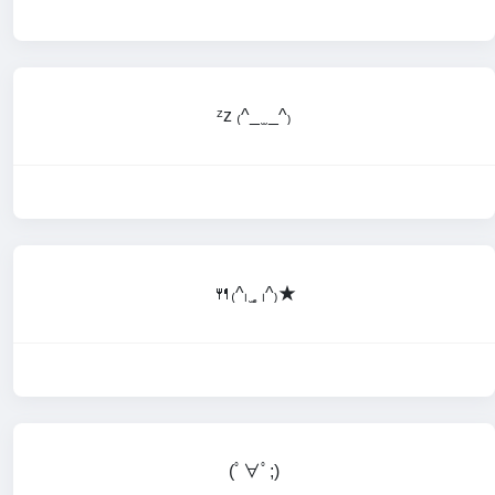
ᶻz ₍^_ ̫ _^₎
🍴₍^ₗ ̫˳ ₗ^₎★
(ﾟ∀ﾟ;)