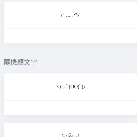
/ᐠ .ᆺ. ᐟ\ﾉ
隨機顏文字
ヾ(；ﾟ(OO)ﾟ)ﾉ
(｡･㉨･｡)