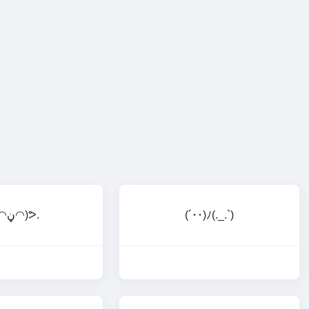
ᕕ(◠ڼ◠)ᕗ.
(´･･)ﾉ(._.`)